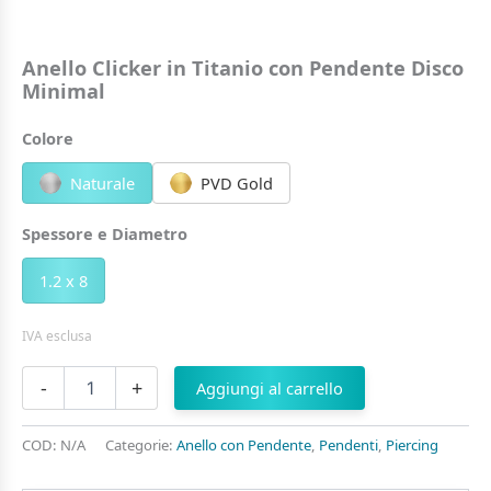
Anello Clicker in Titanio con Pendente Disco
Minimal
Colore
Naturale
PVD Gold
Spessore e Diametro
1.2 x 8
IVA esclusa
Anello
-
+
Aggiungi al carrello
Clicker
in
Titanio
COD:
N/A
Categorie:
Anello con Pendente
,
Pendenti
,
Piercing
con
Pendente